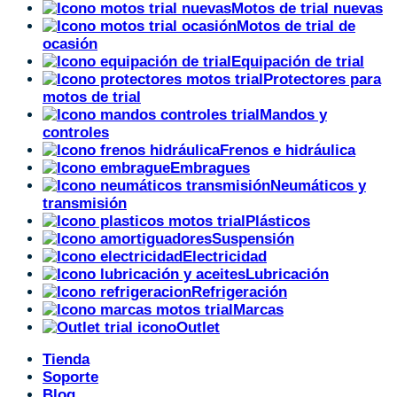
Motos de trial nuevas
Motos de trial de
ocasión
Equipación de trial
Protectores para
motos de trial
Mandos y
controles
Frenos e hidráulica
Embragues
Neumáticos y
transmisión
Plásticos
Suspensión
Electricidad
Lubricación
Refrigeración
Marcas
Outlet
Tienda
Soporte
Blog