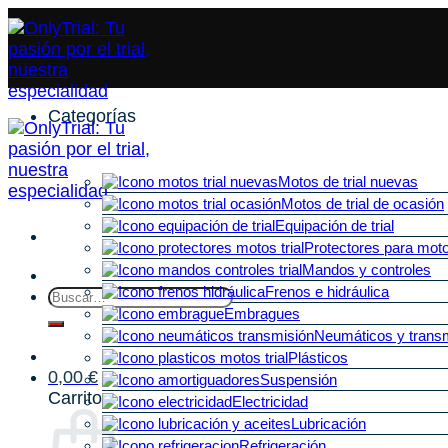
Categorías
Motos de trial nuevas
Motos de trial de ocasión
Equipación de trial
Protectores para motos
Mandos y controles
Frenos e hidráulica
Buscar
Embragues
por:
Neumáticos y trans
Plásticos
0,00
€
Suspensión
Carrito
Electricidad
Lubricación
Refrigeración