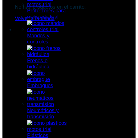
No hay productos en el carrito.
Protectores para
motos de trial
Volver a la tienda
Mandos y
controles
Frenos e
hidráulica
Embragues
Neumáticos y
transmisión
Plásticos