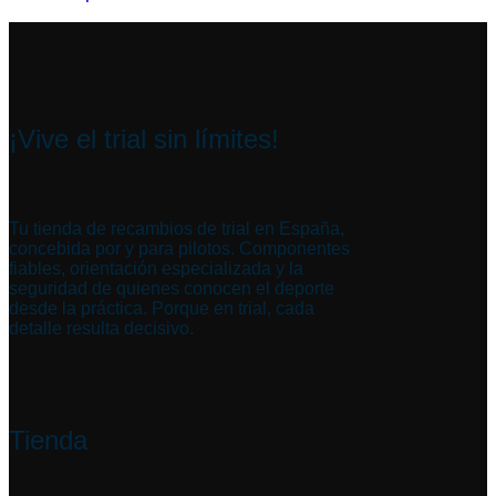
¡Vive el trial sin límites!
Tu tienda de recambios de trial en España,
concebida por y para pilotos. Componentes
fiables, orientación especializada y la
seguridad de quienes conocen el deporte
desde la práctica. Porque en trial, cada
detalle resulta decisivo.
Tienda