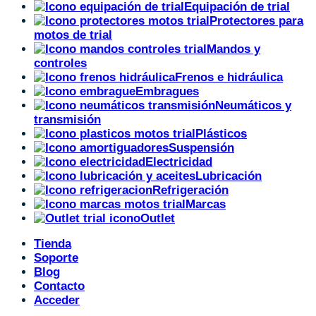
Equipación de trial
Protectores para
motos de trial
Mandos y
controles
Frenos e hidráulica
Embragues
Neumáticos y
transmisión
Plásticos
Suspensión
Electricidad
Lubricación
Refrigeración
Marcas
Outlet
Tienda
Soporte
Blog
Contacto
Acceder