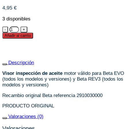
4,95
€
3 disponibles
Visor
inspección
Añadir al carrito
nivel
de
aceite
Beta
Descripción
EVO
&
Visor inspección de aceite
motor válido para Beta EVO
Beta
(todos los modelos y versiones) y Beta REV3 (todos los
REV3
modelos y versiones)
cantidad
Recambio original Beta referencia 2910030000
PRODUCTO ORIGINAL
Valoraciones (0)
Valoraciones