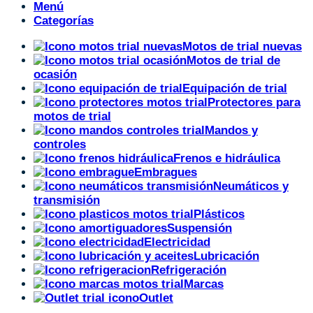
Menú
Categorías
Motos de trial nuevas
Motos de trial de
ocasión
Equipación de trial
Protectores para
motos de trial
Mandos y
controles
Frenos e hidráulica
Embragues
Neumáticos y
transmisión
Plásticos
Suspensión
Electricidad
Lubricación
Refrigeración
Marcas
Outlet