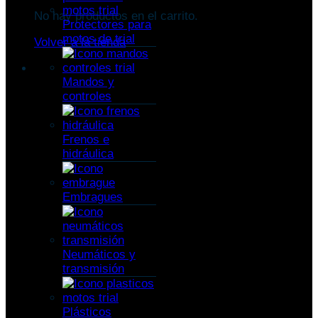
No hay productos en el carrito.
Protectores para
motos de trial
Volver a la tienda
Mandos y
controles
Frenos e
hidráulica
Embragues
Neumáticos y
transmisión
Plásticos