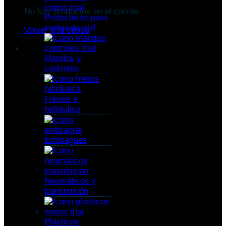
No hay productos en el carrito.
Protectores para
motos de trial
Volver a la tienda
Mandos y
controles
Frenos e
hidráulica
Embragues
Neumáticos y
transmisión
Plásticos