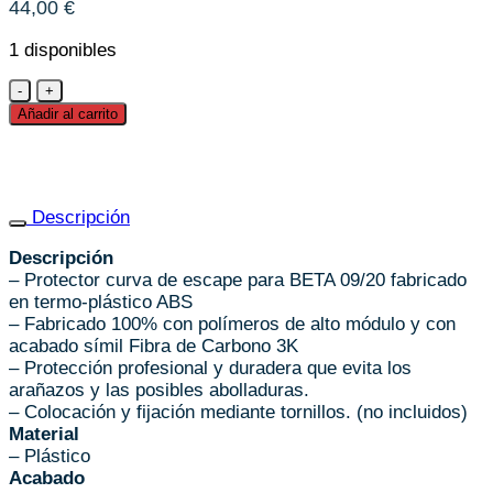
44,00
€
1 disponibles
Protector
Plastico
Añadir al carrito
Curva
Escape
BETA
EVO
Descripción
cantidad
Descripción
– Protector curva de escape para BETA 09/20 fabricado
en termo-plástico ABS
– Fabricado 100% con polímeros de alto módulo y con
acabado símil Fibra de Carbono 3K
– Protección profesional y duradera que evita los
arañazos y las posibles abolladuras.
– Colocación y fijación mediante tornillos. (no incluidos)
Material
– Plástico
Acabado