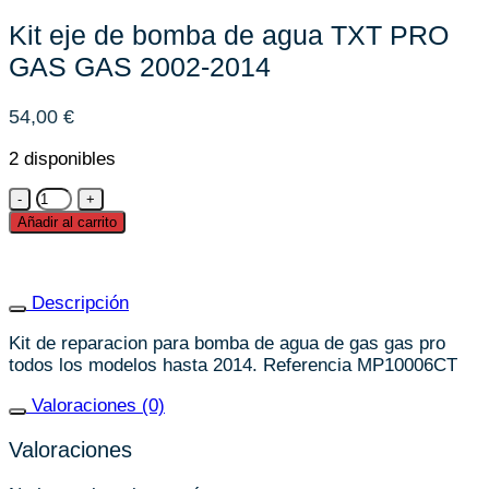
Kit eje de bomba de agua TXT PRO
GAS GAS 2002-2014
54,00
€
2 disponibles
Kit
eje
Añadir al carrito
de
bomba
de
Descripción
agua
TXT
Kit de reparacion para bomba de agua de gas gas pro
PRO
todos los modelos hasta 2014. Referencia MP10006CT
GAS
GAS
Valoraciones (0)
2002-
2014
Valoraciones
cantidad