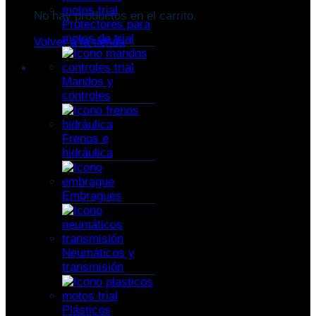
No hay productos en el carrito.
Protectores para
motos de trial
Volver a la tienda
Mandos y
controles
Frenos e
hidráulica
Embragues
Neumáticos y
transmisión
Plásticos