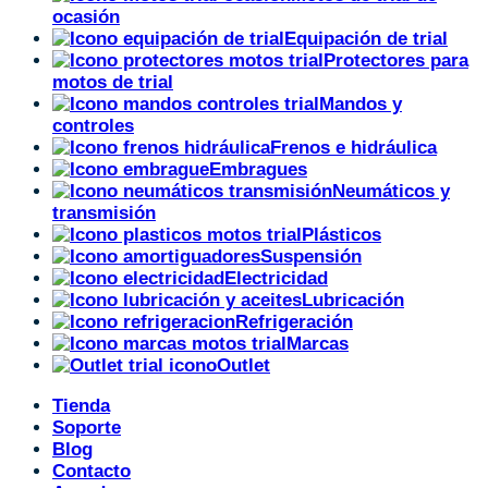
ocasión
Equipación de trial
Protectores para
motos de trial
Mandos y
controles
Frenos e hidráulica
Embragues
Neumáticos y
transmisión
Plásticos
Suspensión
Electricidad
Lubricación
Refrigeración
Marcas
Outlet
Tienda
Soporte
Blog
Contacto