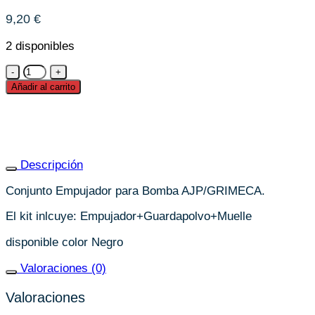
9,20
€
2 disponibles
Conjunto
empujador
Añadir al carrito
de
bomba
de
embrague
/
Descripción
Freno
Grimeca
Conjunto Empujador para Bomba AJP/GRIMECA.
/
Ajp
El kit inlcuye: Empujador+Guardapolvo+Muelle
cantidad
disponible color Negro
Valoraciones (0)
Valoraciones