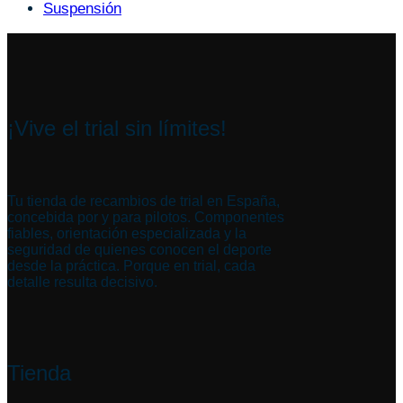
Suspensión
¡Vive el trial sin límites!
Tu tienda de recambios de trial en España,
concebida por y para pilotos. Componentes
fiables, orientación especializada y la
seguridad de quienes conocen el deporte
desde la práctica. Porque en trial, cada
detalle resulta decisivo.
Tienda