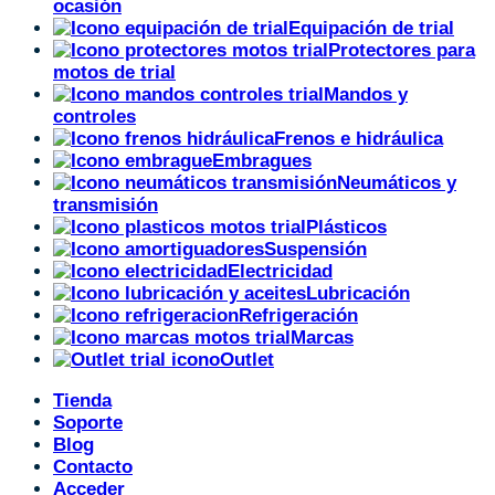
ocasión
Equipación de trial
Protectores para
motos de trial
Mandos y
controles
Frenos e hidráulica
Embragues
Neumáticos y
transmisión
Plásticos
Suspensión
Electricidad
Lubricación
Refrigeración
Marcas
Outlet
Tienda
Soporte
Blog
Contacto
Acceder