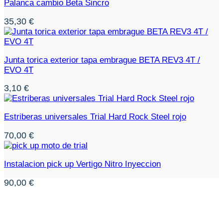
Palanca cambio Beta Sincro
35,30
€
Junta torica exterior tapa embrague BETA REV3 4T /
EVO 4T
3,10
€
Estriberas universales Trial Hard Rock Steel rojo
70,00
€
Instalacion pick up Vertigo Nitro Inyeccion
90,00
€